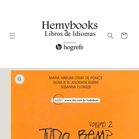
Ir
directamente
al contenido
Carrito
Ir
directamente
a la
información
del producto