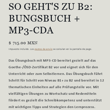
SO GEHT'S ZU B2:
ventana
modal
BUNGSBUCH +
MP3-CDA
Precio
$ 715.00 MXN
habitual
Impuesto incluido. Los
gastos de envío
se calculan en la pantalla de pago.
Das Übungsbuch mit MP3-CD bereitet gezielt auf das
Goethe-/ÖSD-Zertifikat B2 vor und eignet sich für den
Unterricht oder zum Selbstlernen. Das Übungsbuch führt
Schritt für Schritt von Niveau B1+ zu B2 und bereitet in 12
thematischen Einheiten auf alle Prüfungsteile vor. Mit
vielfältigen Übungen zu Wortschatz und Redemitteln
fördert es gezielt die Schreibkompetenz und unterstützt
mit wichtigen Tipps und Strategien den Lernprozess.