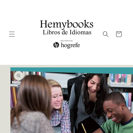
Ir
directamente
al contenido
Carrito
Ir
directamente
a la
información
del producto