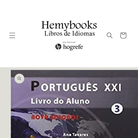
Ir
directamente
al contenido
Carrito
Ir
directamente
a la
información
del producto