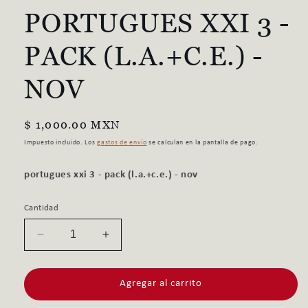
una
PORTUGUES XXI 3 -
ventana
modal
PACK (L.A.+C.E.) -
NOV
Precio
$ 1,000.00 MXN
habitual
Impuesto incluido. Los
gastos de envío
se calculan en la pantalla de pago.
portugues xxi 3 - pack (l.a.+c.e.) - nov
Cantidad
Reducir
Aumentar
cantidad
cantidad
para
para
Agregar al carrito
PORTUGUES
PORTUGUES
XXI
XXI