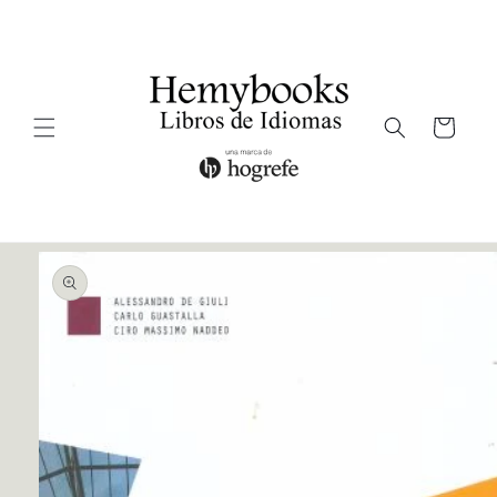
Ir
directamente
al contenido
Carrito
Ir
directamente
a la
información
del producto