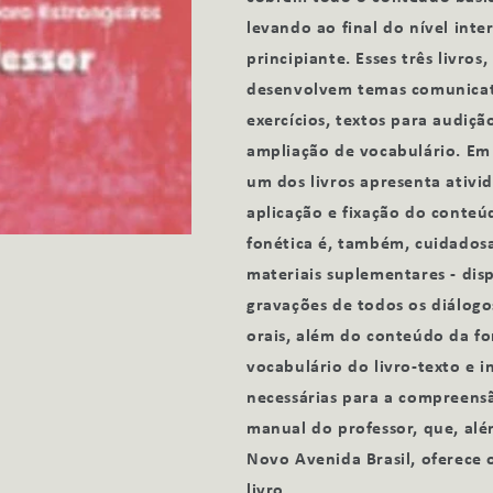
levando ao final do nível int
principiante. Esses três livro
desenvolvem temas comunicati
exercícios, textos para audiçã
ampliação de vocabulário. Em 
um dos livros apresenta ativid
aplicação e fixação do conteú
fonética é, também, cuidadosa
materiais suplementares - disp
gravações de todos os diálogos
orais, além do conteúdo da fon
vocabulário do livro-texto e 
necessárias para a compreensão
manual do professor, que, alé
Novo Avenida Brasil, oferece 
livro.