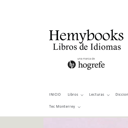
Ir
directamente
al contenido
INICIO
Libros
Lecturas
Diccion
Tec Monterrey
Ir
directamente
a la