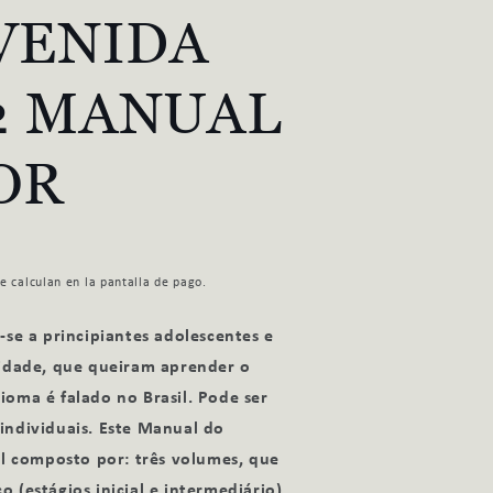
VENIDA
i
ó
2 MANUAL
n
OR
e calculan en la pantalla de pago.
-se a principiantes adolescentes e
lidade, que queiram aprender o
oma é falado no Brasil. Pode ser
individuais. Este Manual do
al composto por: três volumes, que
(estágios inicial e intermediário),