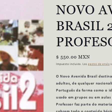
NOVO A
BRASIL 
PROFES
Precio
$ 550.00 MXN
habitual
Impuesto incluido. Los
gastos de envío
s
O Novo Avenida Brasil destina
adultos, de qualquer naciona
Português da forma como o idi
usado em grupos ou em aulas 
Professor faz parte do materi
cobrem todo o conteúdo básico 