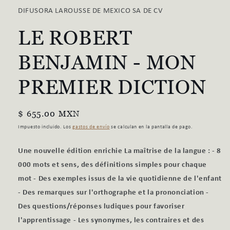
1
DIFUSORA LAROUSSE DE MEXICO SA DE CV
en
una
LE ROBERT
ventana
modal
BENJAMIN - MON
PREMIER DICTION
Precio
$ 655.00 MXN
habitual
Impuesto incluido. Los
gastos de envío
se calculan en la pantalla de pago.
Une nouvelle édition enrichie La maîtrise de la langue : - 8
000 mots et sens, des définitions simples pour chaque
mot - Des exemples issus de la vie quotidienne de l'enfant
- Des remarques sur l'orthographe et la prononciation -
Des questions/réponses ludiques pour favoriser
l'apprentissage - Les synonymes, les contraires et des