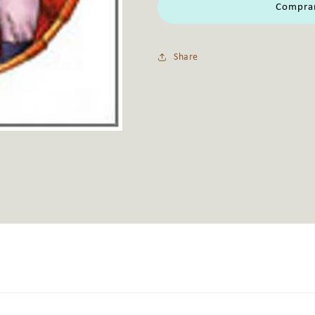
-
-
Comprar
VOLUME
VOLUME
Share