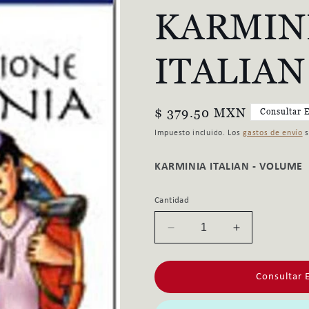
KARMIN
ITALIAN
Precio
$ 379.50 MXN
Consultar E
habitual
Impuesto incluido. Los
gastos de envío
s
KARMINIA ITALIAN - VOLUME
Cantidad
Reducir
Aumentar
cantidad
cantidad
para
para
Consultar E
KARMINIA
KARMINIA
ITALIAN
ITALIAN