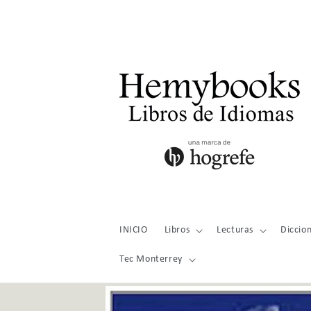
Ir
directamente
al contenido
INICIO
Libros
Lecturas
Diccion
Tec Monterrey
Ir
directamente
a la