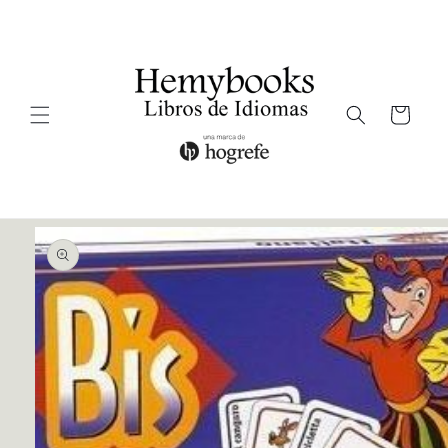
Ir
directamente
al contenido
Carrito
Ir
directamente
a la
información
del producto