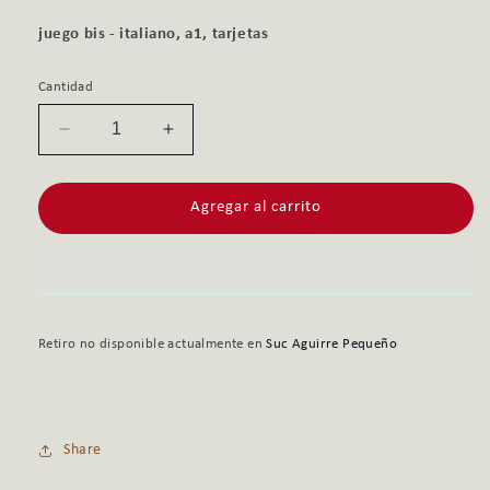
juego bis - italiano, a1, tarjetas
Cantidad
Reducir
Aumentar
cantidad
cantidad
para
para
Agregar al carrito
JUEGO
JUEGO
BIS
BIS
-
-
ITALIANO,
ITALIANO,
A1,
A1,
TARJETAS
TARJETAS
Retiro no disponible actualmente en
Suc Aguirre Pequeño
Share