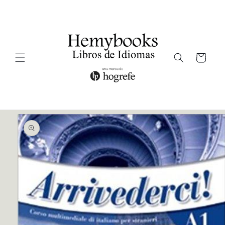
Ir
directamente
al contenido
Carrito
Ir
directamente
a la
información
del producto