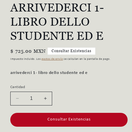
ARRIVEDERCI 1-
ventana
modal
LIBRO DELLO
STUDENTE ED E
Precio
$ 725.00 MXN
Consultar Existencias
habitual
Impuesto incluido. Los
gastos de envío
se calculan en la pantalla de pago.
arrivederci 1- libro dello studente ed e
Cantidad
Reducir
Aumentar
cantidad
cantidad
para
para
Consultar Existencias
ARRIVEDERCI
ARRIVEDERCI
1-
1-